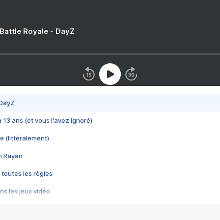
 Battle Royale - DayZ
 DayZ
 a 13 ans (et vous l'avez ignoré)
e (littéralement)
im Rayan
 toutes les règles
s les jeux vidéo
us choquant de Rockstar ? - Le scandale BULLY