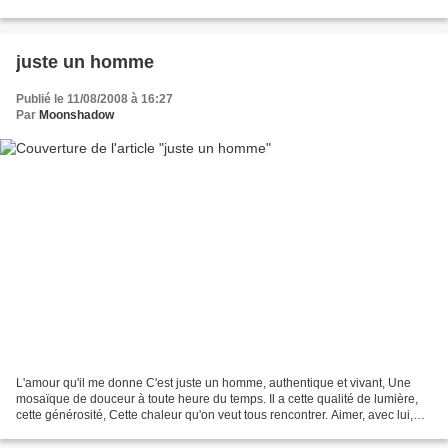
escarpées, anciennes demeures,...
juste un homme
Publié le 11/08/2008 à 16:27
Par
Moonshadow
L'amour qu'il me donne C'est juste un homme, authentique et vivant, Une
mosaïque de douceur à toute heure du temps. Il a cette qualité de lumière,
cette générosité, Cette chaleur qu'on veut tous rencontrer. Aimer, avec lui,
c'est facile, Oublier les passants...