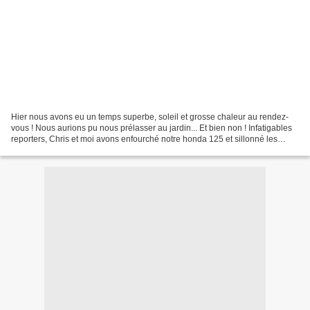
Hier nous avons eu un temps superbe, soleil et grosse chaleur au rendez-
vous ! Nous aurions pu nous prélasser au jardin... Et bien non ! Infatigables
reporters, Chris et moi avons enfourché notre honda 125 et sillonné les
alentours. Nous avons photographié...