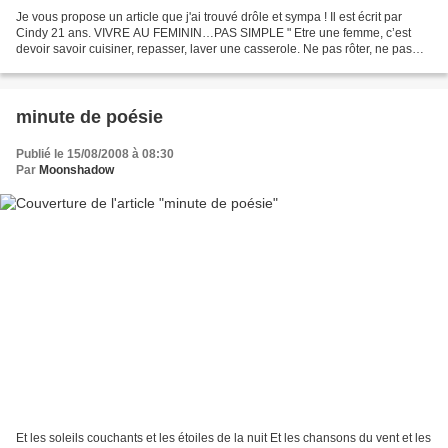
Je vous propose un article que j'ai trouvé drôle et sympa ! Il est écrit par
Cindy 21 ans. VIVRE AU FEMININ…PAS SIMPLE " Etre une femme, c’est
devoir savoir cuisiner, repasser, laver une casserole. Ne pas rôter, ne pas
peter, ne pas jurer. Toujours sentir...
minute de poésie
Publié le 15/08/2008 à 08:30
Par
Moonshadow
Et les soleils couchants et les étoiles de la nuit Et les chansons du vent et les