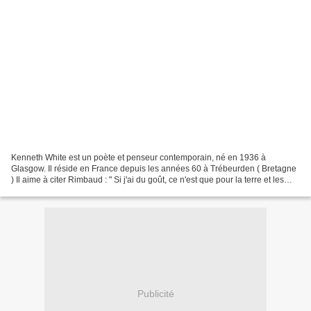
Kenneth White est un poète et penseur contemporain, né en 1936 à
Glasgow. Il réside en France depuis les années 60 à Trébeurden ( Bretagne
) Il aime à citer Rimbaud : " Si j'ai du goût, ce n'est que pour la terre et les
pierres ", pierres et galets qu'on...
Publicité