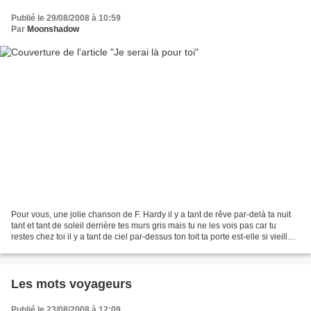
Publié le 29/08/2008 à 10:59
Par
Moonshadow
Pour vous, une jolie chanson de F. Hardy il y a tant de rêve par-delà ta nuit
tant et tant de soleil derrière tes murs gris mais tu ne les vois pas car tu
restes chez toi il y a tant de ciel par-dessus ton toit ta porte est-elle si vieille
qu'elle ne...
Les mots voyageurs
Publié le 23/08/2008 à 12:09