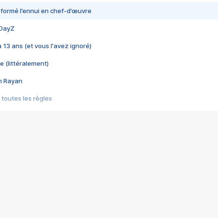
nsformé l’ennui en chef-d’œuvre
 DayZ
 a 13 ans (et vous l'avez ignoré)
e (littéralement)
im Rayan
 toutes les règles
s les jeux vidéo
us choquant de Rockstar ? - Le scandale BULLY
e plus moche de Steam
du RÊVE tourne au CAUCHEMAR
pendant 8 heures
it… à tort