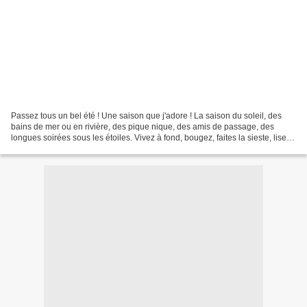
Passez tous un bel été ! Une saison que j'adore ! La saison du soleil, des
bains de mer ou en rivière, des pique nique, des amis de passage, des
longues soirées sous les étoiles. Vivez à fond, bougez, faites la sieste, lisez,
rêvassez, qu'importe faites...