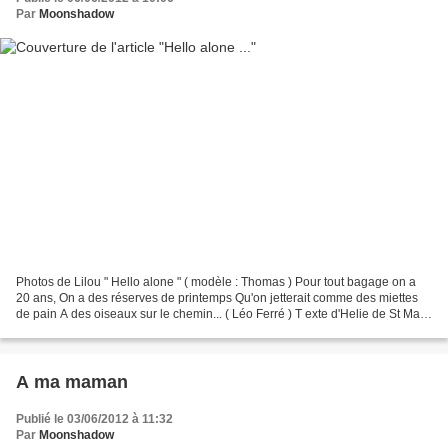
Par
Moonshadow
Photos de Lilou " Hello alone " ( modèle : Thomas ) Pour tout bagage on a
20 ans, On a des réserves de printemps Qu'on jetterait comme des miettes
de pain A des oiseaux sur le chemin... ( Léo Ferré ) T exte d'Helie de St Marc
« QUE DIRE A UN JEUNE DE...
A ma maman
Publié le 03/06/2012 à 11:32
Par
Moonshadow