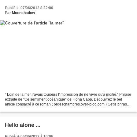
Publié le 07/06/2012 à 22:00
Par
Moonshadow
" Loin de la mer, j'avais toujours l'impression de ne vivre qu'à moitié." Phrase
extraite de "Ce sentiment océanique" de Fiona Capp. Découvrez le bel
article consacré à ce roman ( ordeschambres.over-blog.com ) Cette phrase
trouve un écho très fort en...
Hello alone ...
Publié le 06/06/2012 à 10:06