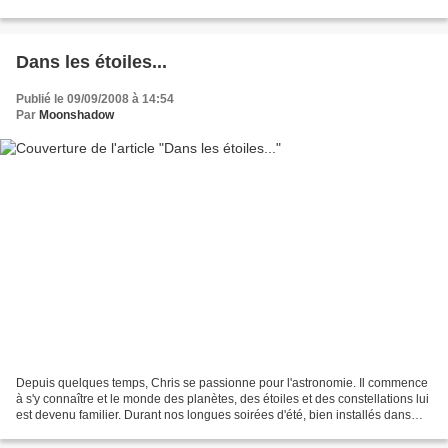
vous avez apprécié !...
Dans les étoiles...
Publié le 09/09/2008 à 14:54
Par
Moonshadow
Depuis quelques temps, Chris se passionne pour l'astronomie. Il commence
à s'y connaître et le monde des planètes, des étoiles et des constellations lui
est devenu familier. Durant nos longues soirées d'été, bien installés dans
nos relax, nous avons observé...