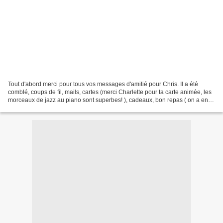
Tout d'abord merci pour tous vos messages d'amitié pour Chris. Il a été
comblé, coups de fil, mails, cartes (merci Charlette pour ta carte animée, les
morceaux de jazz au piano sont superbes! ), cadeaux, bon repas ( on a enfin
réussi les choux ! ), balade...