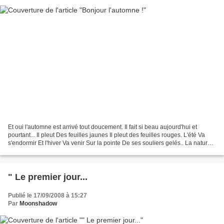
Et oui l'automne est arrivé tout doucement. Il fait si beau aujourd'hui et
pourtant... Il pleut Des feuilles jaunes Il pleut des feuilles rouges. L'été Va
s'endormir Et l'hiver Va venir Sur la pointe De ses souliers gelés.. La nature
est si belle en automne,...
" Le premier jour...
Publié le 17/09/2008 à 15:27
Par
Moonshadow