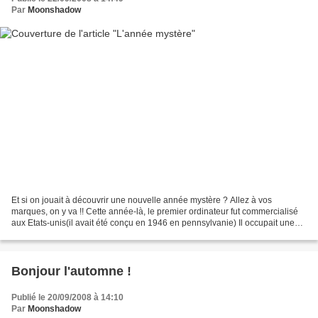
Par
Moonshadow
Et si on jouait à découvrir une nouvelle année mystère ? Allez à vos
marques, on y va !! Cette année-là, le premier ordinateur fut commercialisé
aux Etats-unis(il avait été conçu en 1946 en pennsylvanie) Il occupait une
superficie de 25 m2 et sa mémoire...
Bonjour l'automne !
Publié le 20/09/2008 à 14:10
Par
Moonshadow