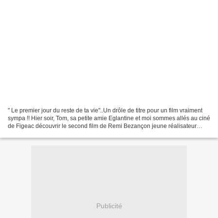
" Le premier jour du reste de ta vie"..Un drôle de titre pour un film vraiment
sympa !! Hier soir, Tom, sa petite amie Eglantine et moi sommes allés au ciné
de Figeac découvrir le second film de Remi Bezançon jeune réalisateur
français. Son pari: retracer...
Publicité