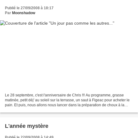
Publié le 27/09/2008 à 18:17
Par
Moonshadow
Le 28 septembre, c'est l'anniversaire de Chris !!! Au programme, grasse
matinée, petit déj' au soleil sur la terrasse, un saut à Figeac pour acheter le
pain. Et puis, nous allons nous lancer dans la préparation de choux à la
crème patissière. Pour la...
L'année mystère
Publié le 22/09/2008 à 14:49